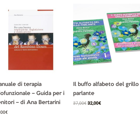
Il
Il
prezzo
prezzo
originale
attuale
era:
è:
37,00€.
32,00€.
nuale di terapia
Il buffo alfabeto del grillo
ofunzionale – Guida per i
parlante
nitori – di Ana Bertarini
37,00
€
32,00
€
,00
€