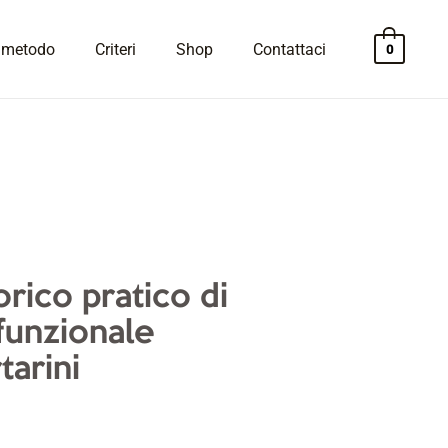
l metodo
Criteri
Shop
Contattaci
rico pratico di
funzionale
arini