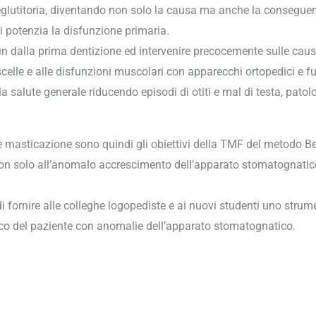
eglutitoria, diventando non solo la causa ma anche la conseguenz
ci potenzia la disfunzione primaria.
in dalla prima dentizione ed intervenire precocemente sulle caus
scelle e alle disfunzioni muscolari con apparecchi ortopedici e fu
a salute generale riducendo episodi di otiti e mal di testa, patolo
 masticazione sono quindi gli obiettivi della TMF del metodo Ber
 non solo all’anomalo accrescimento dell’apparato stomatognati
 fornire alle colleghe logopediste e ai nuovi studenti uno strum
arico del paziente con anomalie dell’apparato stomatognatico.