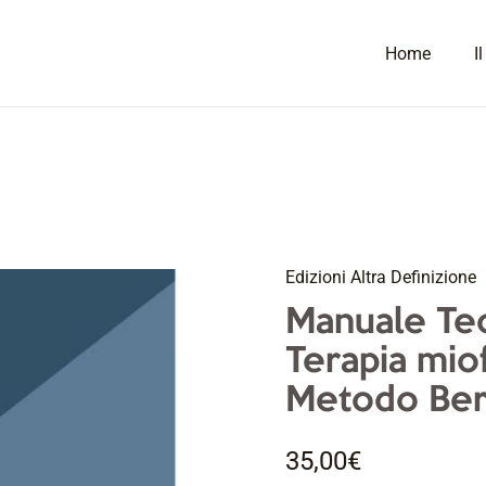
Home
I
Edizioni Altra Definizione
Manuale
Manuale Teo
Teorico
pratico
Terapia mio
di
Metodo Bert
Terapia
miofunzionale
35,00
€
Metodo