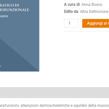
Bertarini
A cura di
: Anna Bosco
quantità
Edito da
: Altra Definizione
Aggiungi al 
parafunzioni, alterazioni dentoscheletriche e squilibri della mus