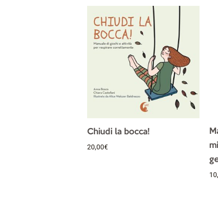
Ma
Chiudi la bocca!
mi
20,00
€
ge
10